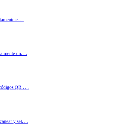
tamente e. . .
almente un. . .
códigos QR . . .
anear y sel. . .