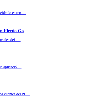
ículo es rep. . .
n Fleetio Go
iales del . . .
 aplicació. . .
lientes del Pl. . .