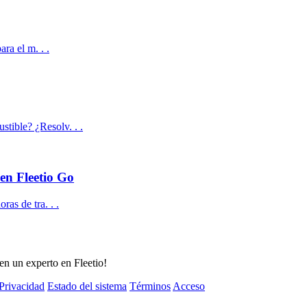
ara el m. . .
tible? ¿Resolv. . .
 en Fleetio Go
ras de tra. . .
 en un experto en Fleetio!
Privacidad
Estado del sistema
Términos
Acceso