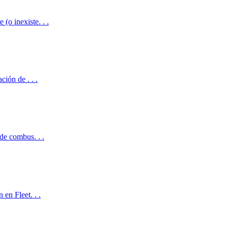
(o inexiste. . .
ción de . . .
 de combus. . .
 en Fleet. . .