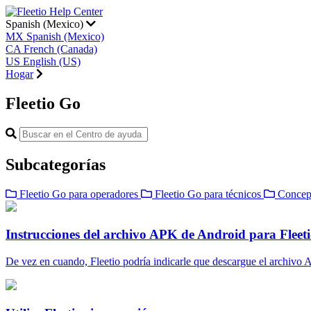
Spanish (Mexico)
MX
Spanish (Mexico)
CA
French (Canada)
US
English (US)
Hogar
Fleetio Go
Subcategorías
Fleetio Go para operadores
Fleetio Go para técnicos
Concept
Instrucciones del archivo APK de Android para Fleet
De vez en cuando, Fleetio podría indicarle que descargue el archivo A