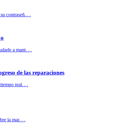
u contraseñ. . .
Go
darle a mant. . .
ogreso de las reparaciones
iempo real. . .
re la mar. . .