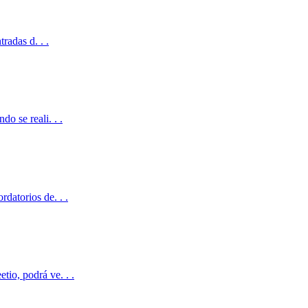
radas d. . .
o se reali. . .
datorios de. . .
io, podrá ve. . .